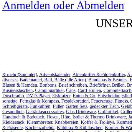
Anmelden oder Abmelden
UNSE
& mehr (Sammler)
,
Adventskalender
,
Aktenkoffer & Pilotenkoffer
,
Ar
diverses
,
Bademantel
,
Ball, Bälle (alle Arten)
,
Bandanas & Beanies
,
Blusen & Hemden
,
Bonbons
,
Brief schreiben
,
Brieföffner
,
Brillen
,
Br
Businesstaschen
,
Campingartikel
,
Caps
,
Card-Hüllen
,
Computertasch
Duschradio
,
DVD-Player
,
Eiskratzer
,
Enten & Co
,
Entscheidungsfind
sonstige
,
Fernglas & Kompass
,
Festdekoration
,
Feuerzeuge
,
Fitness, 
Schreibgeräte
,
Funkuhren
,
Füller
,
Garten Sets
,
gedeckter Tisch
,
Geld
Gesundheit
,
Getränkeaccessoires
,
Glas Drinkware
,
Golfartikel
,
Grill
Handtuch & Badetuch
,
Hosen
,
Hüte
,
Isolier & Thermo Drinkware
,
J
Kleidersack
,
Klemmbretter
,
Knabbereien
,
Koffer & Trolleys
,
Kosmeti
& Präsente
,
Küchenzubehör
,
Kühlbox & Kühltaschen
,
Körner- & Wä