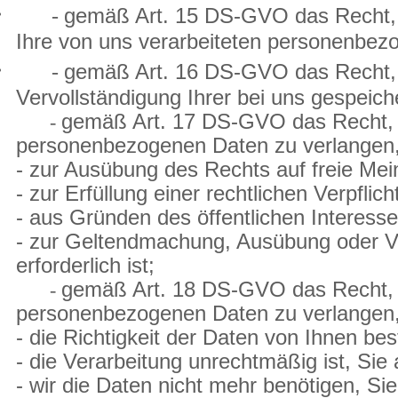
·
-
gemäß Art. 15 DS-GVO das Recht, 
Ihre von uns verarbeiteten personenbez
·
-
gemäß Art. 16 DS-GVO das Recht, un
Vervollständigung Ihrer bei uns gespei
·
gemäß Art. 17 DS-GVO das Recht, d
-
personenbezogenen Daten zu verlangen, s
- zur Ausübung des Rechts auf freie Me
- zur Erfüllung einer rechtlichen Verpflich
- aus Gründen des öffentlichen Interess
- zur Geltendmachung, Ausübung oder V
erforderlich ist;
·
gemäß Art. 18 DS-GVO das Recht, d
-
personenbezogenen Daten zu verlangen,
- die Richtigkeit der Daten von Ihnen best
- die Verarbeitung unrechtmäßig ist, Si
- wir die Daten nicht mehr benötigen, S