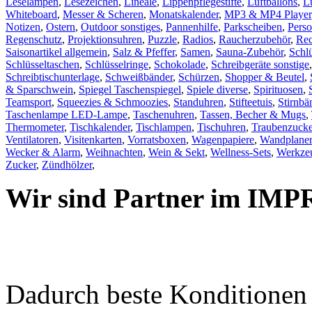
Leselampen
,
Lesezeichen
,
Lineale
,
Lippenpflegestifte
,
Luftballons
,
L
Whiteboard
,
Messer & Scheren
,
Monatskalender
,
MP3 & MP4 Player
Notizen
,
Ostern
,
Outdoor sonstiges
,
Pannenhilfe
,
Parkscheiben
,
Pers
Regenschutz
,
Projektionsuhren
,
Puzzle
,
Radios
,
Raucherzubehör
,
Rec
Saisonartikel allgemein
,
Salz & Pfeffer
,
Samen
,
Sauna-Zubehör
,
Schl
Schlüsseltaschen
,
Schlüsselringe
,
Schokolade
,
Schreibgeräte sonstige
Schreibtischunterlage
,
Schweißbänder
,
Schürzen
,
Shopper & Beutel
,
& Sparschwein
,
Spiegel Taschenspiegel
,
Spiele diverse
,
Spirituosen
,
Teamsport
,
Squeezies & Schmoozies
,
Standuhren
,
Stifteetuis
,
Stirnbä
Taschenlampe LED-Lampe
,
Taschenuhren
,
Tassen, Becher & Mugs
,
Thermometer
,
Tischkalender
,
Tischlampen
,
Tischuhren
,
Traubenzucke
Ventilatoren
,
Visitenkarten
,
Vorratsboxen
,
Wagenpapiere
,
Wandplaner
Wecker & Alarm
,
Weihnachten
,
Wein & Sekt
,
Wellness-Sets
,
Werkzeu
Zucker
,
Zündhölzer
,
Wir sind Partner im IMP
Dadurch beste Konditione