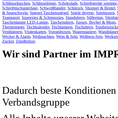
Schlüsseltaschen
,
Schlüsselringe
,
Schokolade
,
Schreibgeräte sonstige
Schreibtischunterlage
,
Schweißbänder
,
Schürzen
,
Shopper & Beutel
,
& Sparschwein
,
Spiegel Taschenspiegel
,
Spiele diverse
,
Spirituosen
,
Teamsport
,
Squeezies & Schmoozies
,
Standuhren
,
Stifteetuis
,
Stirnbä
Taschenlampe LED-Lampe
,
Taschenuhren
,
Tassen, Becher & Mugs
,
Thermometer
,
Tischkalender
,
Tischlampen
,
Tischuhren
,
Traubenzucke
Ventilatoren
,
Visitenkarten
,
Vorratsboxen
,
Wagenpapiere
,
Wandplaner
Wecker & Alarm
,
Weihnachten
,
Wein & Sekt
,
Wellness-Sets
,
Werkzeu
Zucker
,
Zündhölzer
,
Wir sind Partner im IMP
Dadurch beste Konditione
Verbandsgruppe