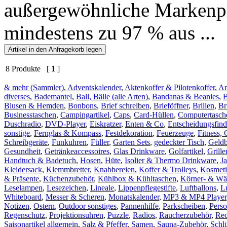
außergewöhnliche Markenprä
mindestens zu 97 % aus ...
8 Produkte [
1
]
& mehr (Sammler)
,
Adventskalender
,
Aktenkoffer & Pilotenkoffer
,
Ar
diverses
,
Bademantel
,
Ball, Bälle (alle Arten)
,
Bandanas & Beanies
,
Blusen & Hemden
,
Bonbons
,
Brief schreiben
,
Brieföffner
,
Brillen
,
Br
Businesstaschen
,
Campingartikel
,
Caps
,
Card-Hüllen
,
Computertasch
Duschradio
,
DVD-Player
,
Eiskratzer
,
Enten & Co
,
Entscheidungsfind
sonstige
,
Fernglas & Kompass
,
Festdekoration
,
Feuerzeuge
,
Fitness, 
Schreibgeräte
,
Funkuhren
,
Füller
,
Garten Sets
,
gedeckter Tisch
,
Geld
Gesundheit
,
Getränkeaccessoires
,
Glas Drinkware
,
Golfartikel
,
Grill
Handtuch & Badetuch
,
Hosen
,
Hüte
,
Isolier & Thermo Drinkware
,
J
Kleidersack
,
Klemmbretter
,
Knabbereien
,
Koffer & Trolleys
,
Kosmeti
& Präsente
,
Küchenzubehör
,
Kühlbox & Kühltaschen
,
Körner- & Wä
Leselampen
,
Lesezeichen
,
Lineale
,
Lippenpflegestifte
,
Luftballons
,
L
Whiteboard
,
Messer & Scheren
,
Monatskalender
,
MP3 & MP4 Player
Notizen
,
Ostern
,
Outdoor sonstiges
,
Pannenhilfe
,
Parkscheiben
,
Pers
Regenschutz
,
Projektionsuhren
,
Puzzle
,
Radios
,
Raucherzubehör
,
Rec
Saisonartikel allgemein
,
Salz & Pfeffer
,
Samen
,
Sauna-Zubehör
,
Schl